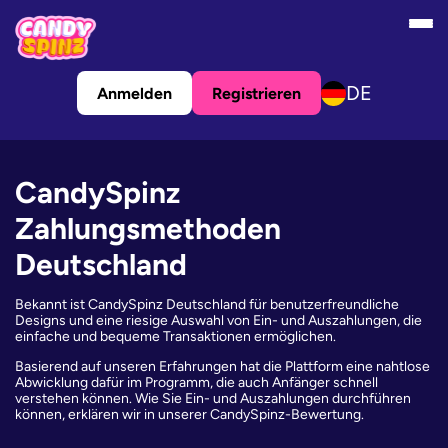
DE
Anmelden
Registrieren
CandySpinz
Zahlungsmethoden
Deutschland
Bekannt ist CandySpinz Deutschland für benutzerfreundliche
Designs und eine riesige Auswahl von Ein- und Auszahlungen, die
einfache und bequeme Transaktionen ermöglichen.
Basierend auf unseren Erfahrungen hat die Plattform eine nahtlose
Abwicklung dafür im Programm, die auch Anfänger schnell
verstehen können. Wie Sie Ein- und Auszahlungen durchführen
können, erklären wir in unserer CandySpinz-Bewertung.