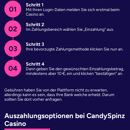
Schritt 1
Mit Ihren Login-Daten melden Sie sich erstmal beim
Casino an.
Schritt 2
Im Zahlungsbereich wählen Sie „Einzahlung“ aus.
Schritt 3
Ihre bevorzugte Zahlungsmethode klicken Sie nun an.
Schritt 4
Dann geben Sie den gewünschten Einzahlungsbetrag,
mindestens aber 10 €, ein und klicken “bestätigen” an.
Gebühren haben Sie von der Plattform nicht zu erwarten,
allerdings kann es sein, dass Ihre Bank welche erhebt. Darum
sollten Sie dort vorher anfragen.
Auszahlungsoptionen bei CandySpinz
Casino