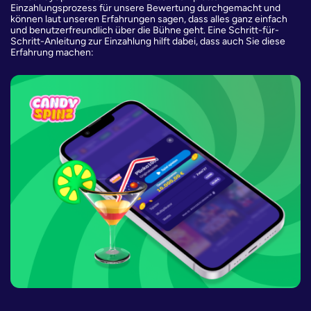
Einzahlungsprozess für unsere Bewertung durchgemacht und
können laut unseren Erfahrungen sagen, dass alles ganz einfach
und benutzerfreundlich über die Bühne geht. Eine Schritt-für-
Schritt-Anleitung zur Einzahlung hilft dabei, dass auch Sie diese
Erfahrung machen: