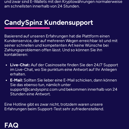
und zwar sind E-Wallets mit den Kryptowährungen normalerweise
am schnellsten innerhalb von 24 Stunden.
CandySpinz Kundensupport
Basierend auf unseren Erfahrungen hat die Plattform einen
Kundenservice, der auf mehreren Wegen erreichbar ist und mit
seiner schnellen und kompetenten Art keine Wünsche bei
Zahlungsproblemen offen lässt. Und so können Sie ihn
kontaktieren:
Live-Chat:
Auf der Casinoseite finden Sie den 24/7 Support
im Live-Chat, wo Sie punktum eine Antwort auf Ihr Anliegen
erhalten.
E-Mail:
Sollten Sie lieber eine E-Mail schicken, dann können
Sie das ebenso tun, nämlich unter
support@candyspinz.com
und bekommen innerhalb von 24
Stunden eine Antwort.
Eine Hotline gibt es zwar nicht, trotzdem waren unsere
Erfahrungen beim Support-Test sehr zufriedenstellend.
FAQ