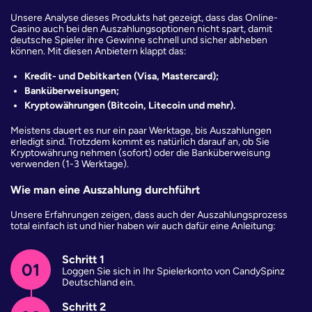
Unsere Analyse dieses Produkts hat gezeigt, dass das Online-
Casino auch bei den Auszahlungsoptionen nicht spart, damit
deutsche Spieler ihre Gewinne schnell und sicher abheben
können. Mit diesen Anbietern klappt das:
Kredit- und Debitkarten (Visa, Mastercard);
Banküberweisungen;
Kryptowährungen (Bitcoin, Litecoin und mehr).
Meistens dauert es nur ein paar Werktage, bis Auszahlungen
erledigt sind. Trotzdem kommt es natürlich darauf an, ob Sie
Kryptowährung nehmen (sofort) oder die Banküberweisung
verwenden (1-3 Werktage).
Wie man eine Auszahlung durchführt
Unsere Erfahrungen zeigen, dass auch der Auszahlungsprozess
total einfach ist und hier haben wir auch dafür eine Anleitung:
Schritt 1
Loggen Sie sich in Ihr Spielerkonto von CandySpinz
Deutschland ein.
Schritt 2