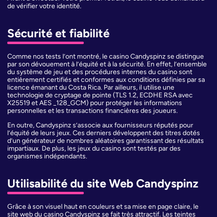
de vérifier votre identité.
Sécurité et fiabilité
Comme nos tests l’ont montré, le casino Candyspinz se distingue
par son dévouement à l’équité et à la sécurité. En effet, l’ensemble
du système de jeu et des procédures internes du casino sont
entièrement certifiés et conformes aux conditions définies par sa
licence émanant du Costa Rica. Par ailleurs, il utilise une
technologie de cryptage de pointe (TLS 1.2, ECDHE RSA avec
X25519 et AES _128_GCM) pour protéger les informations
personnelles et les transactions financières des joueurs.
En outre, Candyspinz s’associe aux fournisseurs réputés pour
l’équité de leurs jeux. Ces derniers développent des titres dotés
d’un générateur de nombres aléatoires garantissant des résultats
impartiaux. De plus, les jeux du casino sont testés par des
organismes indépendants.
Utilisabilité du site Web Candyspinz
Grâce à son visuel haut en couleurs et sa mise en page claire, le
site web du casino Candyspinz se fait très attractif. Les teintes