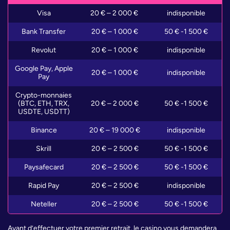
Visa
20 € – 2 000 €
indisponible
Bank Transfer
20 € – 1 000 €
50 € -1 500 €
Revolut
20 € – 1 000 €
indisponible
Google Pay, Apple
20 € – 1 000 €
indisponible
Pay
Crypto-monnaies
(BTC, ETH, TRX,
20 € – 2 000 €
50 € -1 500 €
USDTE, USDTT)
Binance
20 € – 19 000 €
indisponible
Skrill
20 € – 2 500 €
50 € -1 500 €
Paysafecard
20 € – 2 500 €
50 € -1 500 €
Rapid Pay
20 € – 2 500 €
indisponible
Neteller
20 € – 2 500 €
50 € -1 500 €
Avant d’effectuer votre premier retrait, le casino vous demandera