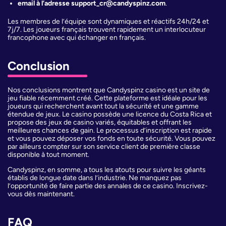
email à l’adresse
support_cr@candyspinz.com
.
Les membres de l’équipe sont dynamiques et réactifs 24h/24 et
7j/7. Les joueurs français trouvent rapidement un interlocuteur
francophone avec qui échanger en français.
Conclusion
Nos conclusions montrent que Candyspinz casino est un site de
jeu fiable récemment créé. Cette plateforme est idéale pour les
joueurs qui recherchent avant tout la sécurité et une gamme
étendue de jeux. Le casino possède une licence du Costa Rica et
propose des jeux de casino variés, équitables et offrant les
meilleures chances de gain. Le processus d’inscription est rapide
et vous pouvez déposer vos fonds en toute sécurité. Vous pouvez
par ailleurs compter sur son service client de première classe
disponible à tout moment.
Candyspinz, en somme, a tous les atouts pour suivre les géants
établis de longue date dans l’industrie. Ne manquez pas
l’opportunité de faire partie des annales de ce casino. Inscrivez-
vous dès maintenant.
FAQ