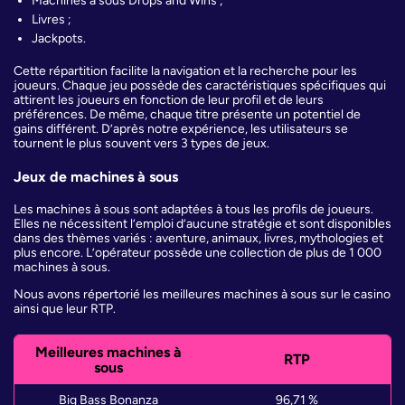
Machines à sous Drops and Wins ;
Livres ;
Jackpots.
Cette répartition facilite la navigation et la recherche pour les
joueurs. Chaque jeu possède des caractéristiques spécifiques qui
attirent les joueurs en fonction de leur profil et de leurs
préférences. De même, chaque titre présente un potentiel de
gains différent. D’après notre expérience, les utilisateurs se
tournent le plus souvent vers 3 types de jeux.
Jeux de machines à sous
Les machines à sous sont adaptées à tous les profils de joueurs.
Elles ne nécessitent l’emploi d’aucune stratégie et sont disponibles
dans des thèmes variés : aventure, animaux, livres, mythologies et
plus encore. L’opérateur possède une collection de plus de 1 000
machines à sous.
Nous avons répertorié les meilleures machines à sous sur le casino
ainsi que leur RTP.
Meilleures machines à
RTP
sous
Big Bass Bonanza
96,71 %