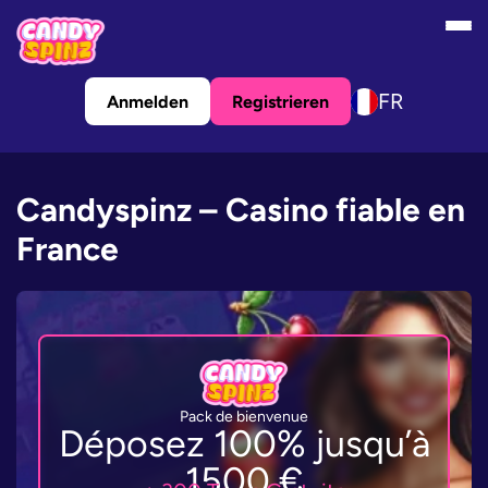
FR
Anmelden
Registrieren
Candyspinz – Casino fiable en
France
Pack de bienvenue
Déposez 100% jusqu’à
1500 €