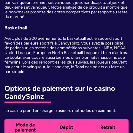
pari vainqueur, premier set vainqueur, jeux handicap, total jeux et
deuxième set vainqueur. Notre analyse de ce produit a montré que
le bookmaker propose des cotes compétitives par rapport au reste
du marché.
Basketball
Avec plus de 300 événements, le basketball est le second sport
favori des parieurs sportifs à Candyspinz. Vous avez la possibilité
de parier sur les matchs des compétitions suivantes : NBA, NCAA,
United League, European North Basketball League et bien d’autres.
Le bookmaker couvre aussi bien les championnats masculins que
féminins. Lors des rencontres les plus suivies, les joueurs peuvent
parier sur le vainqueur, le Handicap, le Total des points ou faire un
pari simple.
Options de paiement sur le casino
CandySpinz
Le casino prend en charge plusieurs méthodes de paiement.
Mode de
Dépôt
Retrait
paiement